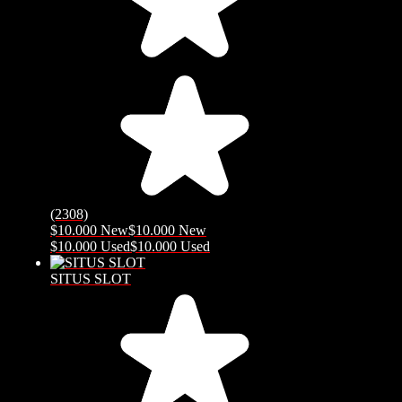
(2308)
$10.000 New
$10.000 New
$10.000 Used
$10.000 Used
SITUS SLOT