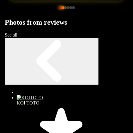
Photos from reviews
See all
KOI TOTO