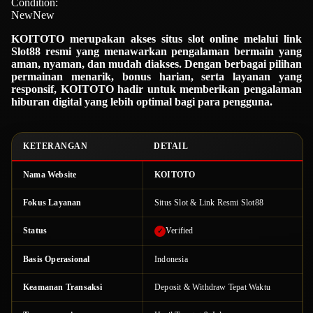
Condition:
New
New
KOITOTO merupakan akses situs slot online melalui link
Slot88 resmi yang menawarkan pengalaman bermain yang
aman, nyaman, dan mudah diakses. Dengan berbagai pilihan
permainan menarik, bonus harian, serta layanan yang
responsif, KOITOTO hadir untuk memberikan pengalaman
hiburan digital yang lebih optimal bagi para pengguna.
KETERANGAN
DETAIL
Nama Website
KOITOTO
Fokus Layanan
Situs Slot & Link Resmi Slot88
Status
Verified
Basis Operasional
Indonesia
Keamanan Transaksi
Deposit & Withdraw Tepat Waktu