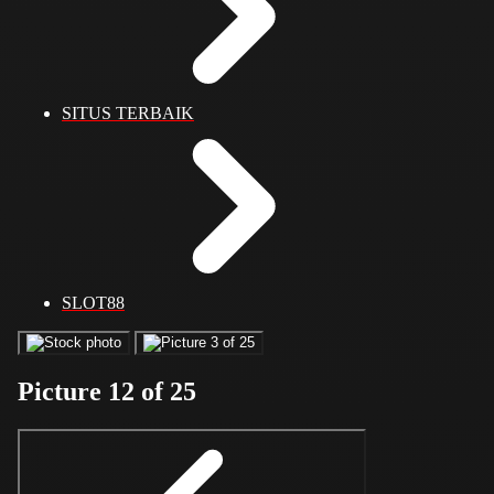
SITUS TERBAIK
SLOT88
Picture 12 of 25