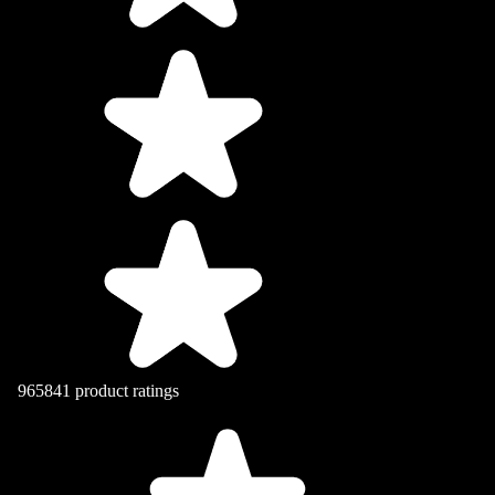
965841 product ratings